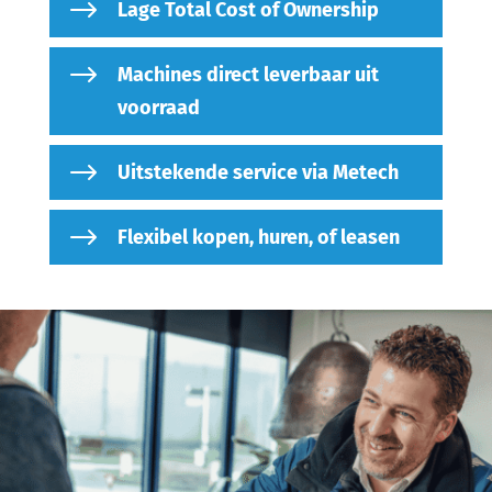
$
Lage Total Cost of Ownership
$
Machines direct leverbaar uit
voorraad
$
Uitstekende service via Metech
$
Flexibel kopen, huren, of leasen