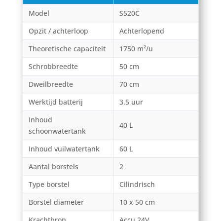
Model
S520C
Opzit / achterloop
Achterlopend
Theoretische capaciteit
1750 m²/u
Schrobbreedte
50 cm
Dweilbreedte
70 cm
Werktijd batterij
3.5 uur
Inhoud
40 L
schoonwatertank
Inhoud vuilwatertank
60 L
Aantal borstels
2
Type borstel
Cilindrisch
Borstel diameter
10 x 50 cm
Krachtbron
Accu 24V