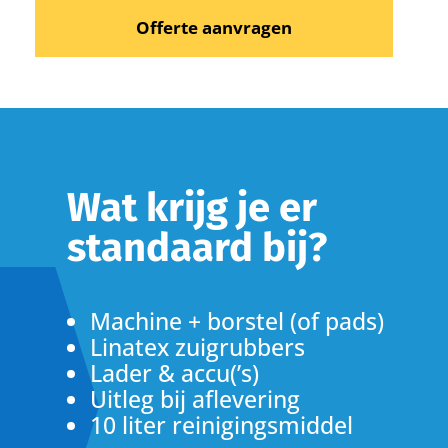
Offerte aanvragen
Wat krijg je er
standaard bij?
Machine + borstel (of pads)
Linatex zuigrubbers
Lader & accu(’s)
Uitleg bij aflevering
10 liter reinigingsmiddel