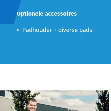
Optionele accessoires
Padhouder + diverse pads