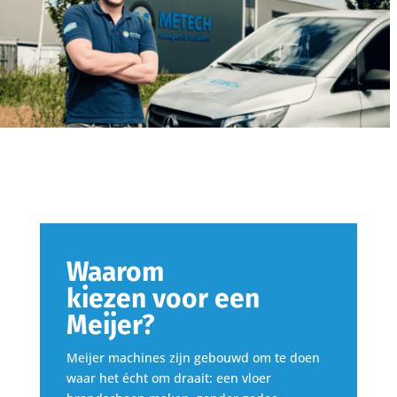
Waarom
kiezen
voor
een
Meijer?
Meijer machines zijn gebouwd om te doen
waar het écht om draait: een vloer