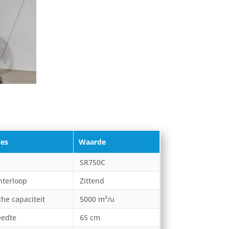
ies
Waarde
SR750C
hterloop
Zittend
he capaciteit
5000 m²/u
eedte
65 cm