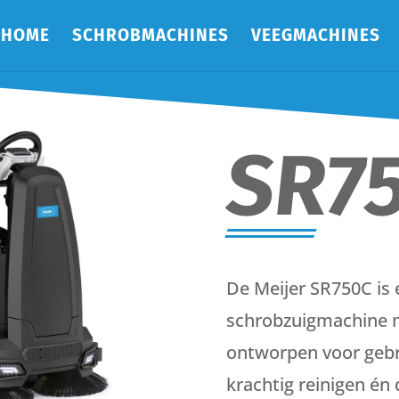
HOME
SCHROBMACHINES
VEEGMACHINES
SR7
De Meijer SR750C is e
schrobzuigmachine m
ontworpen voor gebr
krachtig reinigen én