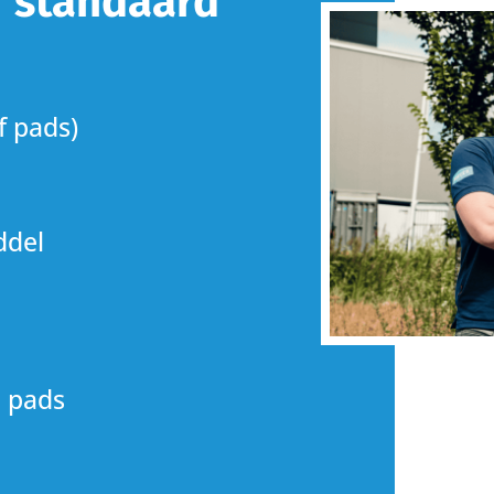
er standaard
f pads)
ddel
 pads