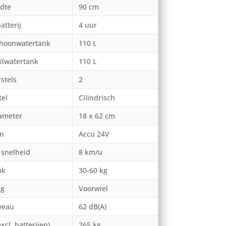
dte
90 cm
atterij
4 uur
choonwatertank
110 L
ilwatertank
110 L
stels
2
tel
Cilindrisch
iameter
18 x 62 cm
on
Accu 24V
snelheid
8 km/u
uk
30-60 kg
ng
Voorwiel
veau
62 dB(A)
xcl. batterijen)
265 kg