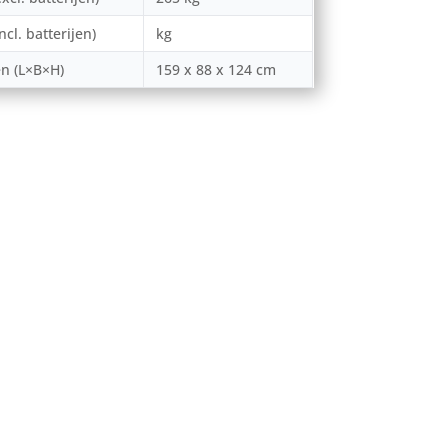
ncl. batterijen)
kg
n (L×B×H)
159 x 88 x 124 cm