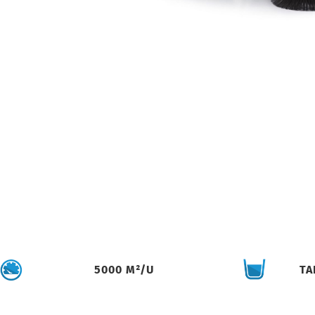
5000 M²/U
TA