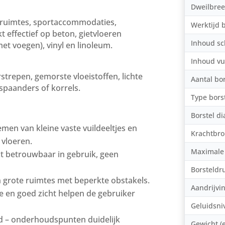
Dweilbree
ie­ruimtes, sportaccommodaties,
Werktijd b
effectief op beton, gietvloeren
Inhoud s
met voegen), vinyl en linoleum.
Inhoud vu
trepen, gemorste vloeistoffen, lichte
Aantal bor
 spaanders of korrels.
Type bors
Borstel d
men van kleine vaste vuildeeltjes en
Krachtbr
 vloeren.
Maximale 
ct betrouwbaar in gebruik, geen
Borsteldr
grote ruimtes met beperkte obstakels.
Aandrijvi
e en goed zicht helpen de gebruiker
Geluidsni
 – onderhoudspunten duidelijk
Gewicht (e