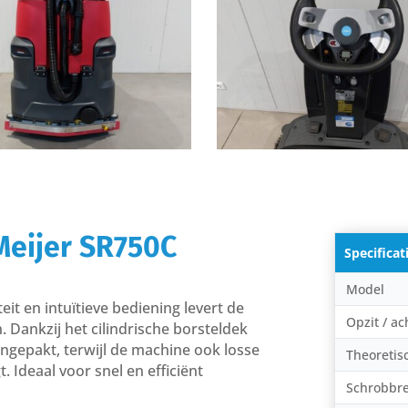
Meijer SR750C
Specificat
Model
it en intuïtieve bediening levert de
Opzit / ac
 Dankzij het cilindrische borsteldek
ngepakt, terwijl de machine ook losse
Theoretisc
. Ideaal voor snel en efficiënt
Schrobbr