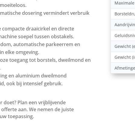
Maximale 
moeiteloos.
omatische dosering vermindert verbruik
Borsteldr
Aandrijvi
 compacte draaicirkel en directe
Geluidsni
achine soepel tussen obstakels.
 rondom, automatische parkeerrem en
Gewicht (e
 in elke omgeving.
Gewicht (i
ze toegang tot borstels, dweilmond en
.
Afmetinge
ing en aluminium dweilmond
 ook bij intensief gebruik.
 doet? Plan een vrijblijvende
 offerte aan. We nemen de juiste
ouw toepassing.