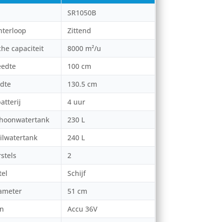
SR1050B
hterloop
Zittend
he capaciteit
8000 m²/u
eedte
100 cm
dte
130.5 cm
atterij
4 uur
choonwatertank
230 L
ilwatertank
240 L
stels
2
tel
Schijf
iameter
51 cm
on
Accu 36V