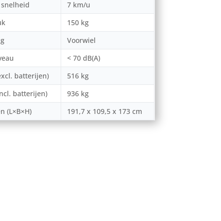
snelheid
7 km/u
uk
150 kg
ng
Voorwiel
veau
< 70 dB(A)
xcl. batterijen)
516 kg
ncl. batterijen)
936 kg
n (L×B×H)
191,7 x 109,5 x 173 cm