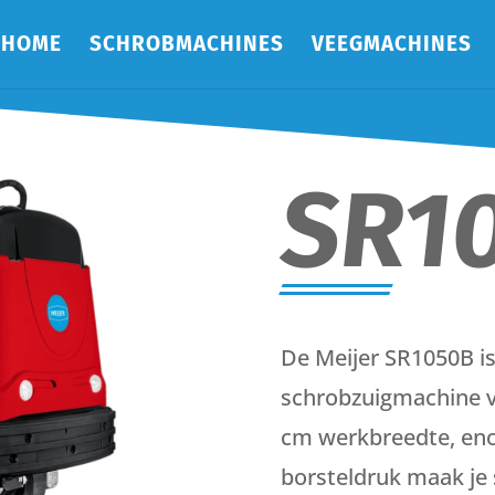
HOME
SCHROBMACHINES
VEEGMACHINES
SR1
De Meijer SR1050B is
schrobzuigmachine v
cm werkbreedte, eno
borsteldruk maak je 