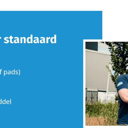
er standaard
f pads)
ddel