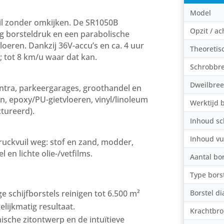
Model
wil zonder omkijken. De SR1050B
Opzit / ac
kg borsteldruk en een parabolische
oeren. Dankzij 36V-accu’s en ca. 4 uur
Theoretisc
 tot 8 km/u waar dat kan.
Schrobbr
Dweilbree
centra, parkeergarages, groothandel en
, epoxy/PU-gietvloeren, vinyl/linoleum
Werktijd b
ctureerd).
Inhoud s
Inhoud vu
ruckvuil weg: stof en zand, modder,
en lichte olie-/vetfilms.
Aantal bor
Type bors
Borstel d
e schijfborstels reinigen tot 6.500 m²
lijkmatig resultaat.
Krachtbr
sche zitontwerp en de intuïtieve