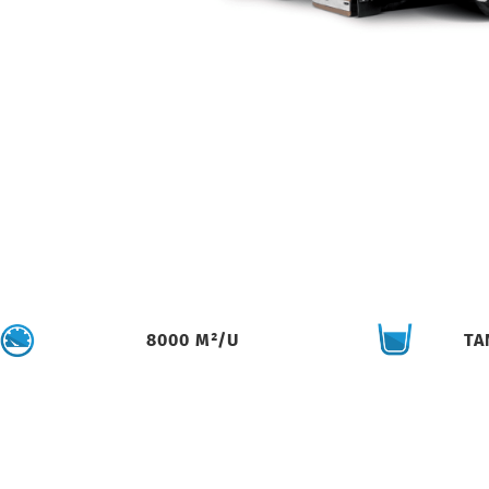
8000 M²/U
TA