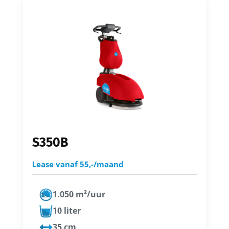
S350B
Lease vanaf 55,-/maand
1.050 m²/uur
10 liter
35 cm