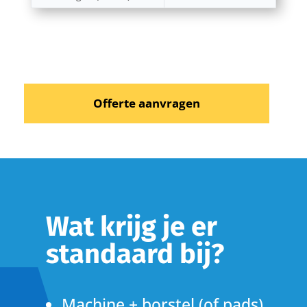
Offerte aanvragen
Wat krijg je er
standaard bij?
Machine + borstel (of pads)