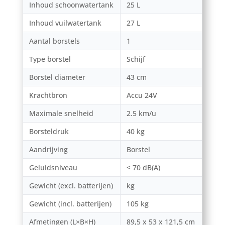
Inhoud schoonwatertank
25 L
Inhoud vuilwatertank
27 L
Aantal borstels
1
Type borstel
Schijf
Borstel diameter
43 cm
Krachtbron
Accu 24V
Maximale snelheid
2.5 km/u
Borsteldruk
40 kg
Aandrijving
Borstel
Geluidsniveau
< 70 dB(A)
Gewicht (excl. batterijen)
kg
Gewicht (incl. batterijen)
105 kg
Afmetingen (L×B×H)
89,5 x 53 x 121,5 cm