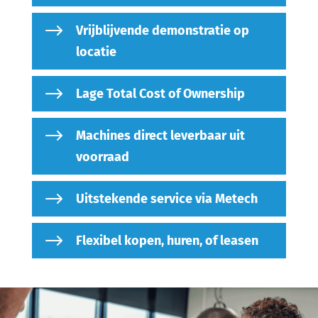
$
Vrijblijvende demonstratie op
locatie
$
Lage Total Cost of Ownership
$
Machines direct leverbaar uit
voorraad
$
Uitstekende service via Metech
$
Flexibel kopen, huren, of leasen